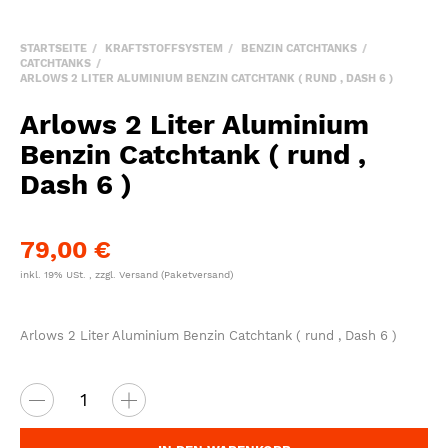
STARTSEITE
KRAFTSTOFFSYSTEM
BENZIN CATCHTANKS
CATCHTANKS
ARLOWS 2 LITER ALUMINIUM BENZIN CATCHTANK ( RUND , DASH 6 )
Arlows 2 Liter Aluminium
Benzin Catchtank ( rund ,
Dash 6 )
79,00 €
inkl. 19% USt. , zzgl.
Versand
(Paketversand)
Arlows 2 Liter Aluminium Benzin Catchtank ( rund , Dash 6 )