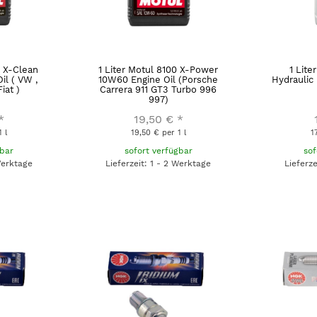
0 X-Clean
1 Liter Motul 8100 X-Power
1 Lite
il ( VW ,
10W60 Engine Oil (Porsche
Hydraulic
iat )
Carrera 911 GT3 Turbo 996
997)
*
19,50 €
*
 l
19,50 € per 1 l
1
gbar
sofort verfügbar
sof
Werktage
Lieferzeit: 1 - 2 Werktage
Lieferz