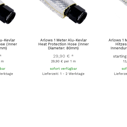
lu-Kevlar
Arlows 1 Meter Alu-Kevlar
Arlows 1 
ose (Inner
Heat Protection Hose (Inner
Hitzes
0mm)
Diameter: 80mm)
Innendur
*
29,90 €
*
startin
1 m
29,90 € per 1 m
13
gbar
sofort verfügbar
sof
Werktage
Lieferzeit: 1 - 2 Werktage
Lieferz