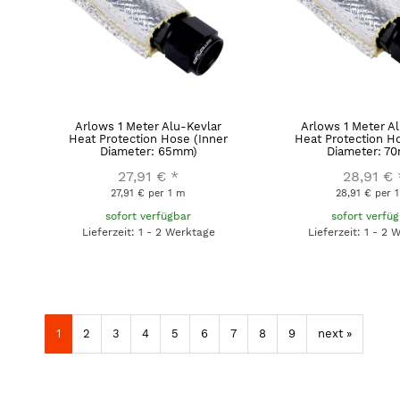
Arlows 1 Meter Alu-Kevlar
Arlows 1 Meter A
Heat Protection Hose (Inner
Heat Protection H
Diameter: 65mm)
Diameter: 7
27,91 €
*
28,91 €
27,91 € per 1 m
28,91 € per 
sofort verfügbar
sofort verfü
Lieferzeit: 1 - 2 Werktage
Lieferzeit: 1 - 2 
1
2
3
4
5
6
7
8
9
next »