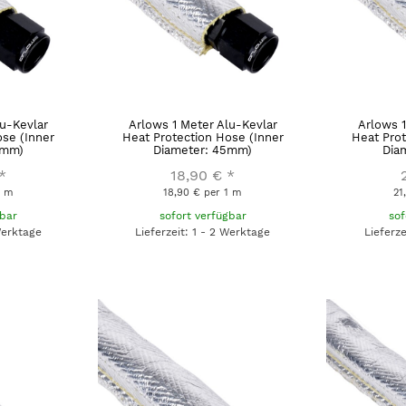
lu-Kevlar
Arlows 1 Meter Alu-Kevlar
Arlows 1
ose (Inner
Heat Protection Hose (Inner
Heat Prot
0mm)
Diameter: 45mm)
Dia
*
18,90 €
*
1 m
18,90 € per 1 m
21
gbar
sofort verfügbar
sof
Werktage
Lieferzeit: 1 - 2 Werktage
Lieferz