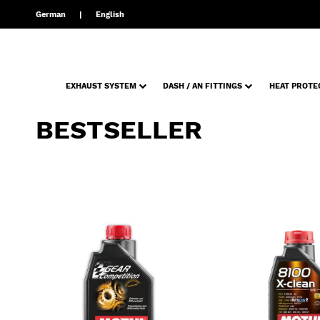
German
English
EXHAUST SYSTEM
DASH / AN FITTINGS
HEAT PROTE
BESTSELLER