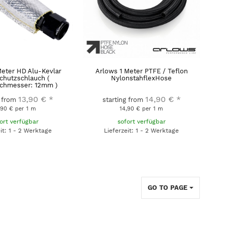
Meter HD Alu-Kevlar
Arlows 1 Meter PTFE / Teflon
chutzschlauch (
NylonstahflexHose
chmesser: 12mm )
13,90 €
*
14,90 €
*
g from
starting from
,90 € per 1 m
14,90 € per 1 m
ort verfügbar
sofort verfügbar
eit: 1 - 2 Werktage
Lieferzeit: 1 - 2 Werktage
GO TO PAGE