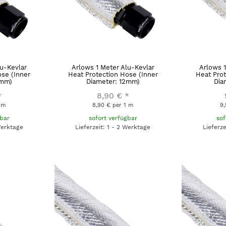
lu-Kevlar
Arlows 1 Meter Alu-Kevlar
Arlows 1
ose (Inner
Heat Protection Hose (Inner
Heat Prot
0mm)
Diameter: 12mm)
Dia
*
8,90 €
*
1 m
8,90 € per 1 m
9,
gbar
sofort verfügbar
sof
Werktage
Lieferzeit: 1 - 2 Werktage
Lieferz