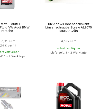
r Motul Multi HF
10x Arlows Innensechskant
 Fluid VW Audi BMW
Linsenschraube Screw AL7075
Porsche
M5x20 Grün
17,01 €
*
4,95 €
*
7,01 € per 1 l
sofort verfügbar
ort verfügbar
Lieferzeit: 1 - 2 Werktage
eit: 1 - 2 Werktage