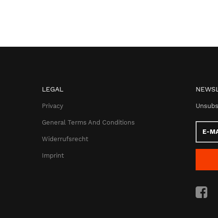
LEGAL
NEWSL
Privacy
Unsubs
General Terms And Conditions
E-
Mail
Widerrufsrecht
addres
Imprint