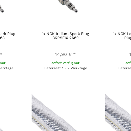
park Plug
1x NGK Iridium Spark Plug
1x NGK La
668
BKR9EIX 2669
Plu
*
14,90 €
*
gbar
sofort verfügbar
sof
Werktage
Lieferzeit: 1 - 2 Werktage
Lieferz