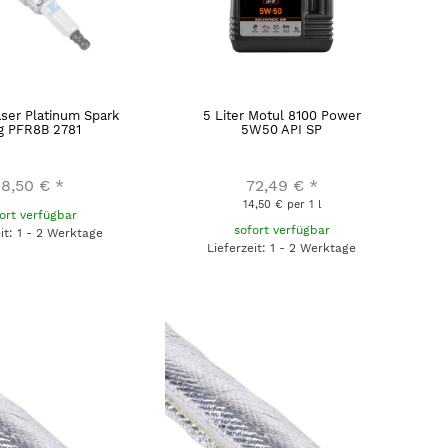
ser Platinum Spark
5 Liter Motul 8100 Power
g PFR8B 2781
5W50 API SP
18,50 €
*
72,49 €
*
14,50 € per 1 l
ort verfügbar
sofort verfügbar
eit: 1 - 2 Werktage
Lieferzeit: 1 - 2 Werktage