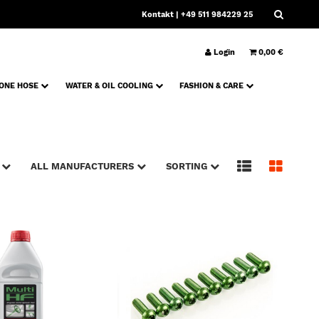
Kontakt
| +49 511 984229 25
Login
0,00 €
CONE HOSE
WATER & OIL COOLING
FASHION & CARE
S
ALL MANUFACTURERS
SORTING