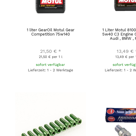
1 liter GearOil Motul Gear
1 Liter Motul 810
Competition 75w140
5w40 C3 Engine O
Audi , BMW , F
21,50 €
*
13,49 €
21,50 € per 1 l
13,49 € per 1
sofort verfügbar
sofort verfü
Lieferzeit: 1 - 2 Werktage
Lieferzeit: 1 - 2 